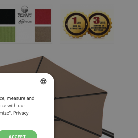
FRENCH
nce, measure and
nce with our
ENGLISH
mize".
Privacy
ACCEPT