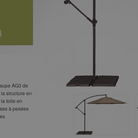
N
 taupe AG3 de
la structure en
la toile en
ases à pesées
ues