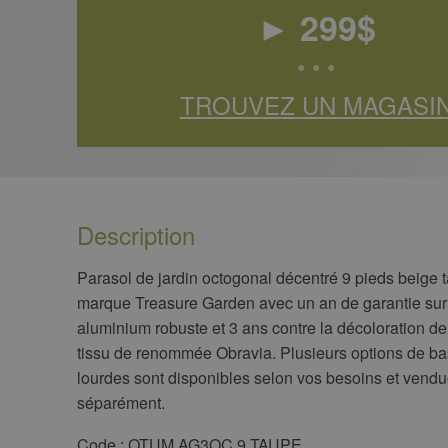
►
299
$
• • •
TROUVEZ UN MAGASI
Description
​Parasol de jardin octogonal décentré 9 pieds beige
marque Treasure Garden avec un an de garantie sur 
aluminium robuste et 3 ans contre la décoloration de 
tissu de renommée Obravia. Plusieurs options de b
lourdes sont disponibles selon vos besoins et vend
séparément.
​Code : OTUM AG3OC 9 TAUPE