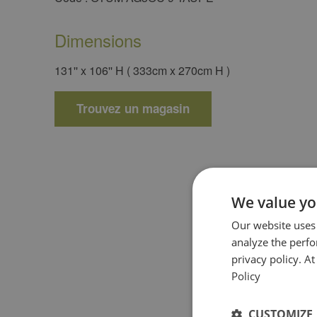
Dimensions
131'' x 106'' H ( 333cm x 270cm H )
Trouvez un magasin
We value yo
Our website uses
analyze the perf
privacy policy. A
Policy
CUSTOMIZE