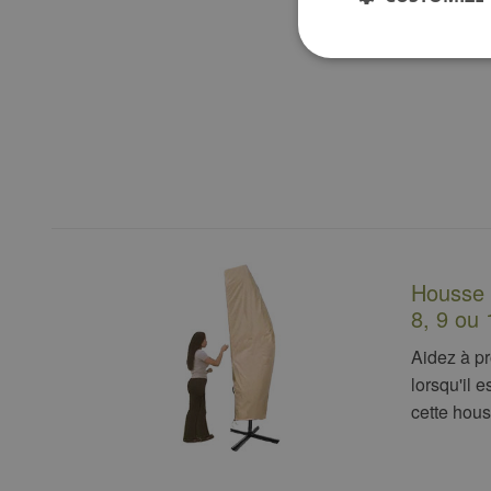
Housse d
8, 9 ou 
Aidez à pr
lorsqu'il 
cette hous