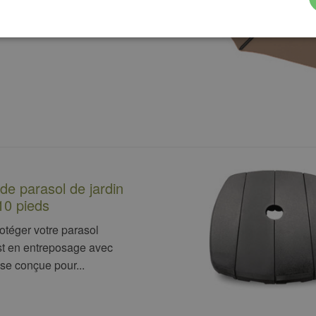
e parasol de jardin
10 pieds
otéger votre parasol
est en entreposage avec
se conçue pour...