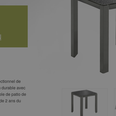
N
ectionnel de
m durable avec
ble de patio de
 de 2 ans du