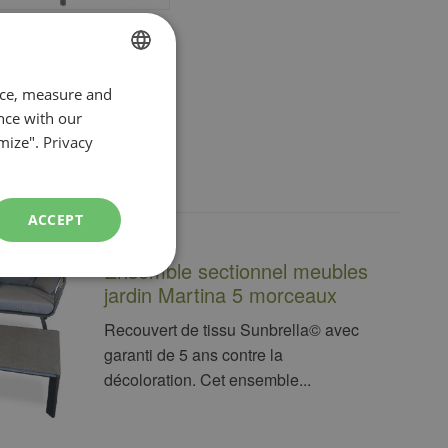
FRENCH
nce, measure and
nce with our
ENGLISH
mize".
Privacy
ACCEPT
Ensemble sectionnel meubles
jardin Martina 5 morceaux
Recouvert de tissu Sunbrella© avec
garanti de 5 ans contre la
décoloration. Cet ensemble...