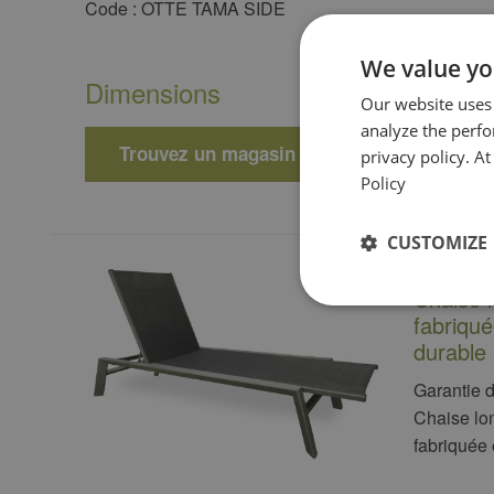
Code : OTTE TAMA SIDE
We value yo
Dimensions
Our website uses
analyze the perf
Trouvez un magasin
privacy policy. A
Policy
CUSTOMIZE
Chaise 
fabriqu
durable 
Garantie d
Chaise lo
fabriquée 