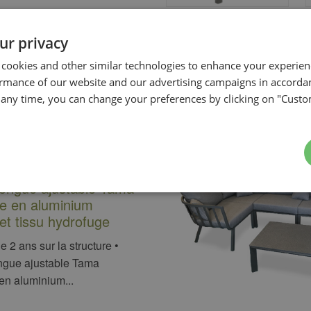
ur privacy
 cookies and other similar technologies to enhance your experie
ormance of our website and our advertising campaigns in accorda
t any time, you can change your preferences by clicking on "Custo
longue ajustable Tama
ée en aluminium
et tissu hydrofuge
e 2 ans sur la structure •
ngue ajustable Tama
en aluminium...