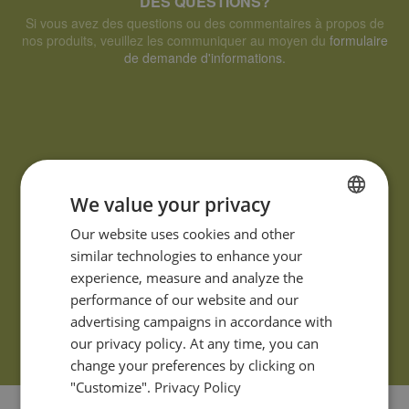
DES QUESTIONS?
Si vous avez des questions ou des commentaires à propos de
nos produits, veuillez les communiquer au moyen du
formulaire
de demande d'informations.
We value your privacy
FRENCH
Our website uses cookies and other
similar technologies to enhance your
ENGLISH
experience, measure and analyze the
performance of our website and our
advertising campaigns in accordance with
our privacy policy. At any time, you can
change your preferences by clicking on
"Customize".
Privacy Policy