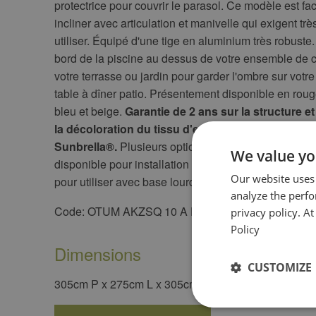
protectrice pour couvrir le parasol. Ce modèle est faci
incliner avec articulation et manivelle qui exigent très
utiliser. Équipé d'une tige en aluminium très robuste.
bord de la piscine au dessus de votre ensemble de 
votre terrasse ou jardin pour garder l'ombre sur vot
table à dîner patio. Présentement disponible en rouge,
bleu et beige.
Garantie de 2 ans sur la structure e
la décoloration du tissu d'excellente qualité de 
Sunbrella®.
Plusieurs options de systèmes d'encra
We value yo
disponible pour installation sur bois, sur béton, dans 
Our website uses
pour utiliser avec base lourde vendue séparément.
analyze the perf
Code: OTUM AKZSQ 10 A RED
privacy policy. A
Policy
Dimensions
CUSTOMIZE
305cm P x 275cm L x 305cm H ( 10' L x 9' P x 10" H 