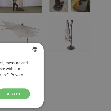
FRENCH
nce, measure and
nce with our
ENGLISH
mize".
Privacy
ACCEPT