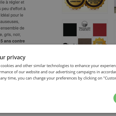
le à régler et
 peu d'effort à
 Idéal pour le
causeuses,
re ensemble de
 gris, noir,
t 5 ans contre
marque
ge sont
ur privacy
la terre ou
 cookies and other similar technologies to enhance your experie
ormance of our website and our advertising campaigns in accorda
t any time, you can change your preferences by clicking on "Custo
) approx.