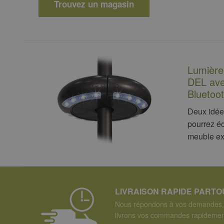
Trouvez un magasin
Lumière 
DEL ave
Bluetoot
Deux idée
pourrez éc
meuble ext
LIVRAISON RAPIDE PART
Nous répondons à vos demandes, 
livrons vos commandes rapidemen