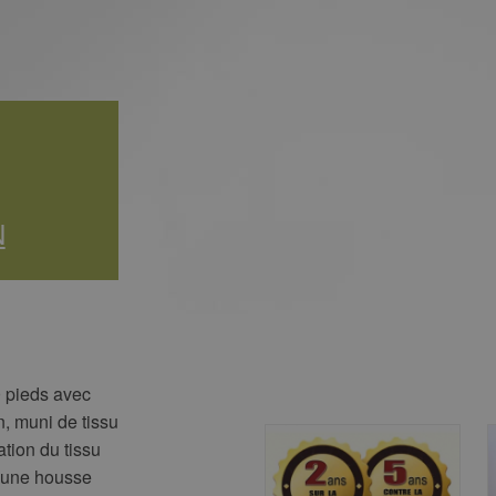
N
0 pieds avec
, muni de tissu
tion du tissu
t une housse