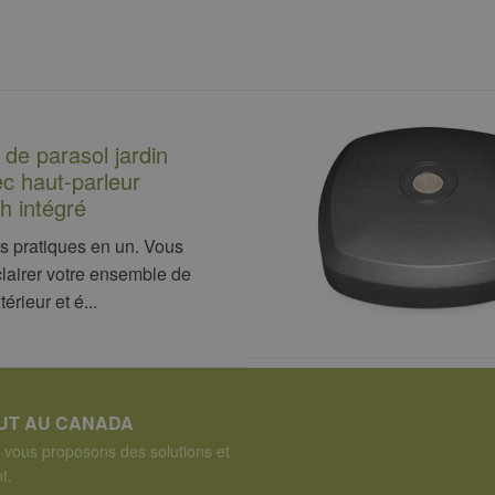
de parasol jardin
c haut-parleur
h intégré
s pratiques en un. Vous
lairer votre ensemble de
érieur et é...
OUT AU CANADA
vous proposons des solutions et
t.