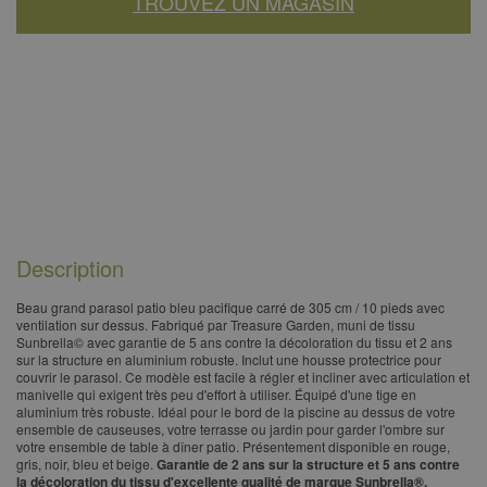
TROUVEZ UN MAGASIN
Description
​Beau grand parasol patio bleu pacifique carré de 305 cm / 10 pieds avec
ventilation sur dessus. Fabriqué par Treasure Garden, muni de tissu
Sunbrella© avec garantie de 5 ans contre la décoloration du tissu et 2 ans
sur la structure en aluminium robuste. Inclut une housse protectrice pour
couvrir le parasol. Ce modèle est facile à régler et incliner avec articulation et
manivelle qui exigent très peu d'effort à utiliser. Équipé d'une tige en
aluminium très robuste. Idéal pour le bord de la piscine au dessus de votre
ensemble de causeuses, votre terrasse ou jardin pour garder l'ombre sur
votre ensemble de table à dîner patio. Présentement disponible en rouge,
gris, noir, bleu et beige.
Garantie de 2 ans sur la structure et 5 ans contre
la décoloration du tissu d'excellente qualité de marque Sunbrella®.