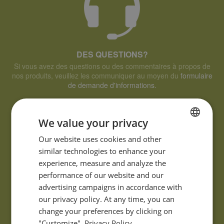
DES QUESTIONS?
Si vous avez des questions ou des commentaires à propos de
nos produits, veuillez les communiquer au moyen du
formulaire
de demande d'informations.
We value your privacy
FRENCH
Our website uses cookies and other
similar technologies to enhance your
ENGLISH
experience, measure and analyze the
performance of our website and our
advertising campaigns in accordance with
our privacy policy. At any time, you can
change your preferences by clicking on
"Customize".
Privacy Policy