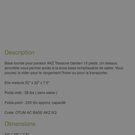
Description
​Base lourde pour parasol AKZ Treasure Garden 10 pieds. Un dessus
amovible vous permet accès à la sous-base remplissable de sable. Vous
pouvez la vider pour le rangement l'hiver ou pour la transporter.
​Elle mesure 32" x 32" x 7.5"
​Poids vide : 38 lbs ( sans sable )
​Poids plein : 200 lbs approx. capacité
Code: OTUM AC BASE AKZ SQ
Dimensions
32" x 32" x 7.5"