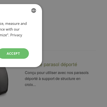
FRENCH
nce, measure and
nce with our
ENGLISH
mize".
Privacy
ACCEPT
Base de parasol déporté
Conçu pour utiliser avec nos parasols
déporté à support de structure en
croix...