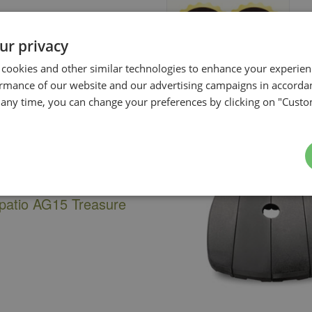
ur privacy
 cookies and other similar technologies to enhance your experie
ormance of our website and our advertising campaigns in accorda
t any time, you can change your preferences by clicking on "Custo
protectrice pour
 patio AG15 Treasure