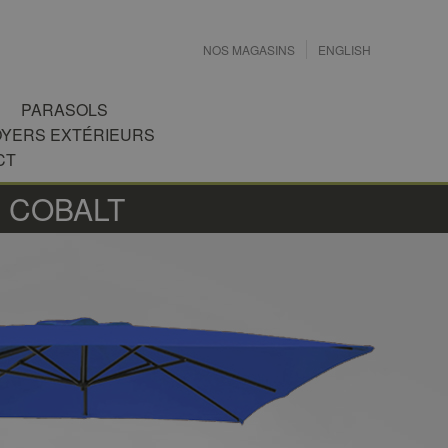
NOS MAGASINS
ENGLISH
PARASOLS
OYERS EXTÉRIEURS
CT
U COBALT