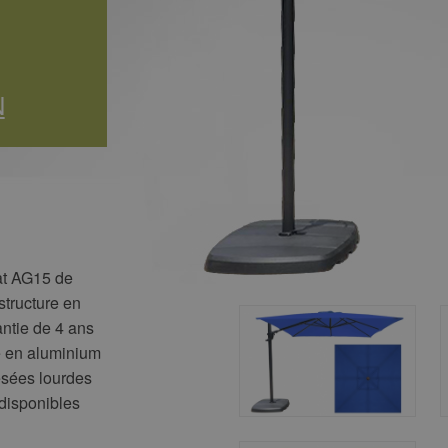
N
lat AG15 de
structure en
antie de 4 ans
re en aluminium
pesées lourdes
 disponibles