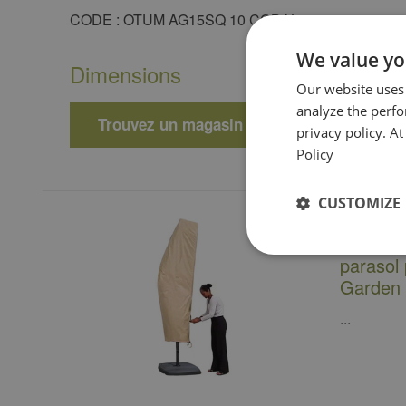
​CODE : OTUM AG15SQ 10 COBAL
We value yo
Dimensions
Our website uses
analyze the perf
Trouvez un magasin
privacy policy. A
Policy
CUSTOMIZE
Housse 
parasol
Garden
...