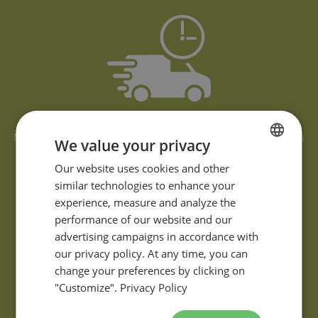
LIVRAISON RAPIDE PARTOUT AU CANADA
Nous répondons à vos demandes, vous proposons des solutions
We value your privacy
et livrons vos commandes rapidement.
FRENCH
Our website uses cookies and other
similar technologies to enhance your
ENGLISH
experience, measure and analyze the
performance of our website and our
advertising campaigns in accordance with
our privacy policy. At any time, you can
change your preferences by clicking on
"Customize".
Privacy Policy
DES QUESTIONS?
Si vous avez des questions ou des commentaires à propos de