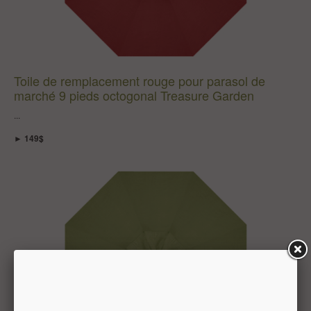
Toile de remplacement rouge pour parasol de
marché 9 pieds octogonal Treasure Garden
...
► 149$