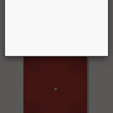
Toile de remplacement vert lime kiwi pour parasol
de marché 9 pieds octogonal Treasure Garden
...
► 149$