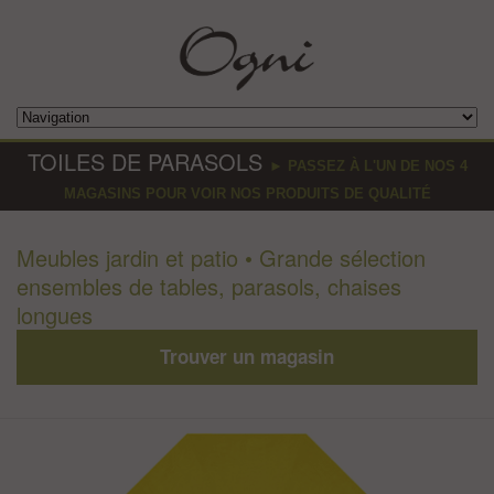
TOILES DE PARASOLS
► PASSEZ À L'UN DE NOS 4
MAGASINS POUR VOIR NOS PRODUITS DE QUALITÉ
Meubles jardin et patio • Grande sélection
ensembles de tables, parasols, chaises
longues
Trouver un magasin