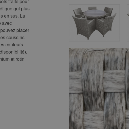
bois traité pour
tique qui plus
es en sus. La
e avec
 pouvez placer
Les coussins
res couleurs
isponibilité).
nium et rotin