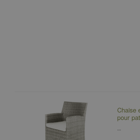
Chaise 
pour pat
...