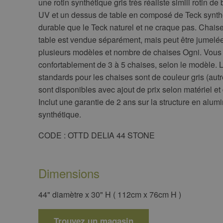
une rotin synthétique gris très réaliste simili rotin de 
UV et un dessus de table en composé de Teck synthé
durable que le Teck naturel et ne craque pas. Chais
table est vendue séparément, mais peut être jumelé
plusieurs modèles et nombre de chaises Ogni. Vous
confortablement de 3 à 5 chaises, selon le modèle. 
standards pour les chaises sont de couleur gris (aut
sont disponibles avec ajout de prix selon matériel et d
Inclut une garantie de 2 ans sur la structure en alumi
synthétique.
​CODE : OTTD DELIA 44 STONE
Dimensions
44" diamètre x 30" H ( 112cm x 76cm H )
Trouvez un magasin