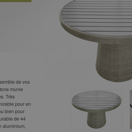
nsemble de vos
Stone munie
es. Très
vorable pour en
ou bien pour
durable de 44
en aluminium,