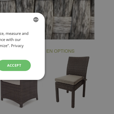
FRENCH
nce, measure and
nce with our
ENGLISH
mize".
Privacy
 CHAISES VENDUES EN OPTIONS
ACCEPT