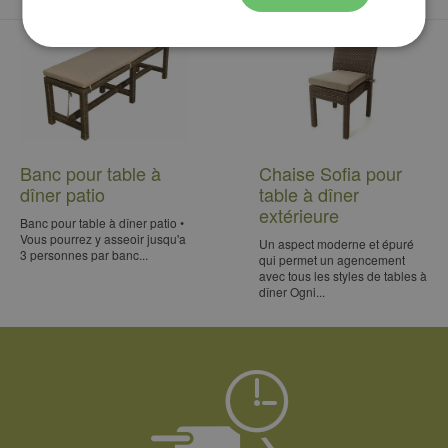
Banc pour table à
Chaise Sofia pour
dîner patio
table à dîner
extérieure
Banc pour table à dîner patio •
Vous pourrez y asseoir jusqu'a
Un aspect moderne et épuré
3 personnes par banc...
qui permet un agencement
avec tous les styles de tables à
dîner Ogni...