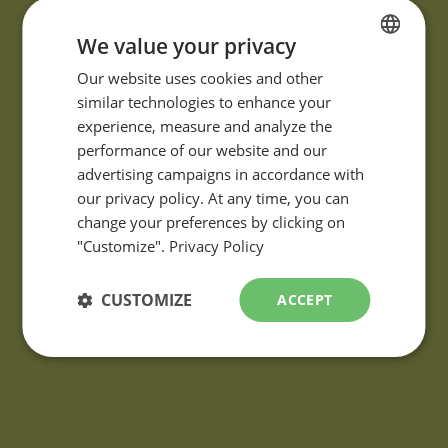
We value your privacy
FRENCH
Our website uses cookies and other
DES QUESTIONS?
similar technologies to enhance your
ENGLISH
Si vous avez des questions ou des commentaires à propos de
experience, measure and analyze the
nos produits, veuillez les communiquer au moyen du
formulaire
performance of our website and our
de demande d'informations.
advertising campaigns in accordance with
our privacy policy. At any time, you can
change your preferences by clicking on
"Customize".
Privacy Policy
CUSTOMIZE
ACCEPT